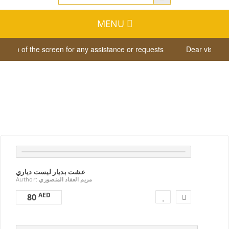
MENU
of the screen for any assistance or requests
Dear visitor, click o
New books
عشت بديار ليست دياري
Author:
مريم العفاد المنصوري
AED
80