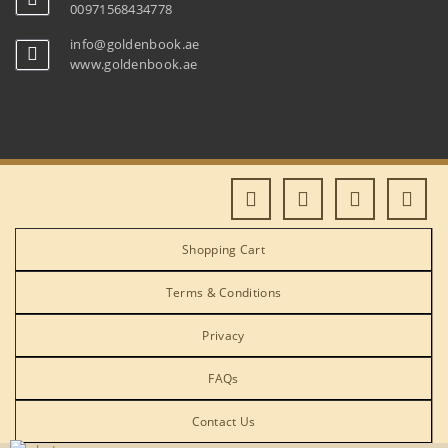
00971568434778
info@goldenbook.ae
www.goldenbook.ae
Shopping Cart
Terms & Conditions
Privacy
FAQs
Contact Us