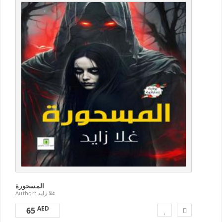
المسحورة
Author:
غلا زايد
AED
65