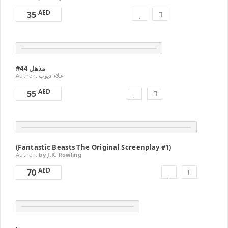
AED
35
#44 مذهل
Author:
علاء ديوب
AED
55
(Fantastic Beasts The Original Screenplay #1)
Author:
by J.K. Rowling
AED
70
.